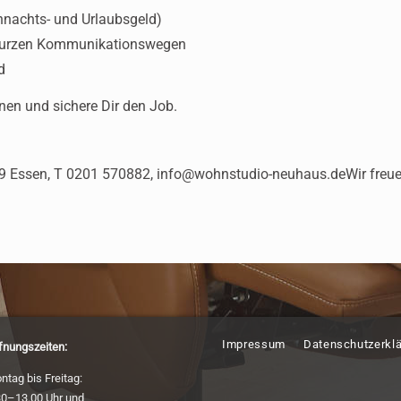
ihnachts- und Urlaubsgeld)
d kurzen Kommunikationswegen
d
nnen und sichere Dir den Job.
89 Essen, T 0201 570882, info@wohnstudio-neuhaus.deWir freue
Impressum
Datenschutzerkl
fnungszeiten:
ntag bis Freitag:
30–13.00 Uhr und